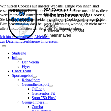
Wir nutzen Cookies auf unserer Website. Einige von ihnen sind
SV Concordia
essenziell für den Betrieb der Seite, während andere uns helfen, diese
Wilhelmshaven e.V.
Website und die Nutzererfahrung zu verbessern (Tracking Cookies).
Sie können selbst entscheiden, ob Sie die Cookies zulassen möchten.
- Dein Verein - Mitten in der
Bitte beachten Sie, dass bei einer Ablehnung womöglich nicht mehr
Stadt -
alle Funktionalitäten der Seite zur Verfügung stehen.
Bülowstr. 13-15, 26384
Wilhelmshaven
Ich bin einverstanden
Ablehnen
zur Datenschutzerklärung
Impressum
Startseite
Info
Der Verein
Flyer
Unser Team
Sportangebot
Reha-Sport
Gesundheitssport
QiGong
Grenzenlos Fit
Sport "50 Plus"
Group-Fitness
Zumba