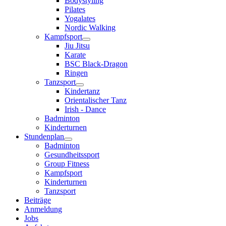
Bodystyling
Pilates
Yogalates
Nordic Walking
Kampfsport
Jiu Jitsu
Karate
BSC Black-Dragon
Ringen
Tanzsport
Kindertanz
Orientalischer Tanz
Irish - Dance
Badminton
Kinderturnen
Stundenplan
Badminton
Gesundheitssport
Group Fitness
Kampfsport
Kinderturnen
Tanzsport
Beiträge
Anmeldung
Jobs